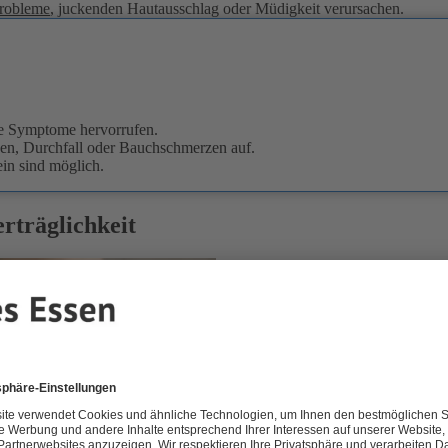
robleme
, juckenden Hautausschlag oder Müdigkeit verursachen.
he Symptome hervorrufen.
en, Durchfall oder Bauchschmerzen auf.
in sind möglich.
rträglichkeit