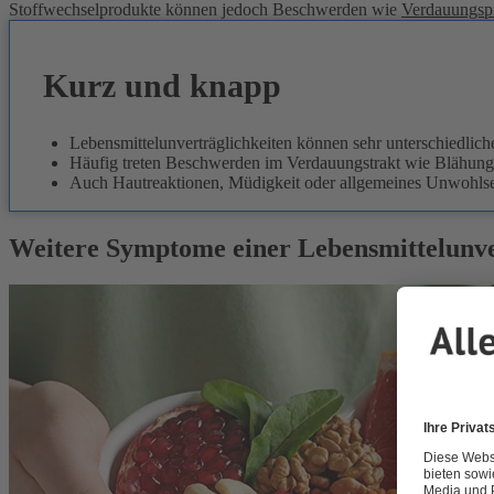
Stoffwechselprodukte können jedoch Beschwerden wie
Verdauungsp
Kurz und knapp
Lebensmittelunverträglichkeiten können sehr unterschiedlic
Häufig treten Beschwerden im Verdauungstrakt wie Blähung
Auch Hautreaktionen, Müdigkeit oder allgemeines Unwohlse
Weitere Symptome einer Lebensmittelunve