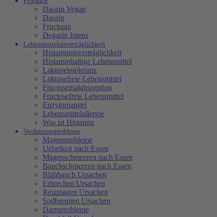
Produkte
Daosin Vegan
Daosin
Fructosin
Degasin Intens
Lebensmittelunverträglichkeit
Histaminunverträglichkeit
Histaminhaltige Lebensmittel
Laktoseintoleranz
Laktosefreie Lebensmittel
Fructosemalabsorption
Fructosefreie Lebensmittel
Enzymmangel
Lebensmittelallergie
Was ist Histamin
Verdauungsprobleme
Magenprobleme
Uebelkeit nach Essen
Magenschmerzen nach Essen
Bauchschmerzen nach Essen
Blähbauch Ursachen
Erbrechen Ursachen
Reizmagen Ursachen
Sodbrennen Ursachen
Darmprobleme