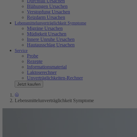
Durchfall Ursachen
Blähungen Ursachen
Verstopfung Ursachen
Reizdarm Ursachen
Lebensmittelunverträglichkeit Symptome
Migräne Ursachen
Müdigkeit Ursachen
Innere Unruhe Ursachen
Hautausschlag Ursachen
Service
Probe
Rezepte
Informationsmaterial
Laktoserechner
Unverträglichkeiten-Rechner
Jetzt kaufen
Lebensmittelunverträglichkeit Symptome