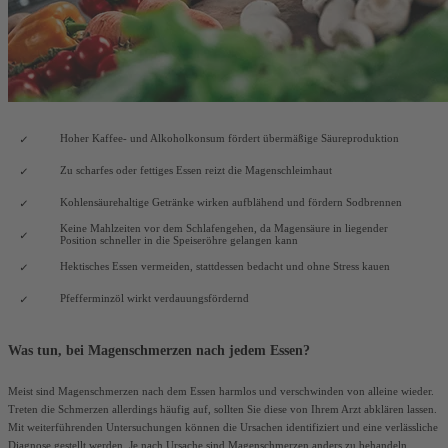
Hoher Kaffee- und Alkoholkonsum fördert übermäßige Säureproduktion
Zu scharfes oder fettiges Essen reizt die Magenschleimhaut
Kohlensäurehaltige Getränke wirken aufblähend und fördern Sodbrennen
Keine Mahlzeiten vor dem Schlafengehen, da Magensäure in liegender
Position schneller in die Speiseröhre gelangen kann
Hektisches Essen vermeiden, stattdessen bedacht und ohne Stress kauen
Pfefferminzöl wirkt verdauungsfördernd
Was tun, bei Magenschmerzen nach jedem Essen?
Meist sind
Magenschmerzen nach dem Essen harmlos und verschwinden von alleine wieder.
Treten die Schmerzen allerdings häufig auf, sollten Sie diese von Ihrem Arzt abklären lassen.
Mit weiterführenden Untersuchungen können die Ursachen identifiziert und eine verlässliche
Diagnose gestellt werden. Je nach
Ursache sind
Magenschmerzen anders zu behandeln.