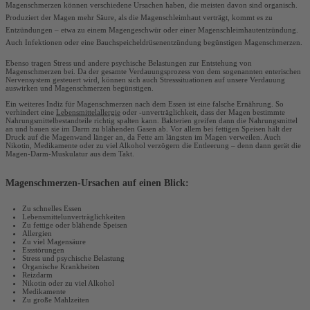
Magenschmerzen können verschiedene Ursachen
haben, die meisten davon sind organisch.
Produziert der Magen mehr Säure, als die Magenschleimhaut verträgt, kommt es zu
Entzündungen – etwa zu einem Magengeschwür oder einer Magenschleimhautentzündung.
Auch Infektionen oder eine Bauchspeicheldrüsenentzündung begünstigen Magenschmerzen.
Ebenso tragen Stress und andere psychische Belastungen zur Entstehung von
Magenschmerzen bei. Da der gesamte Verdauungsprozess von dem sogenannten enterischen
Nervensystem gesteuert wird, können sich auch Stresssituationen auf unsere Verdauung
auswirken und Magenschmerzen begünstigen.
Ein weiteres Indiz für
Magenschmerzen nach dem Essen ist eine falsche Ernährung. So
verhindert eine
Lebensmittelallergie
oder -unverträglichkeit, dass der Magen bestimmte
Nahrungsmittelbestandteile richtig spalten kann. Bakterien greifen dann die Nahrungsmittel
an und bauen sie im Darm zu blähenden Gasen ab. Vor allem bei fettigen Speisen hält der
Druck auf die Magenwand länger an, da Fette am längsten im Magen
verweilen. Auch
Nikotin, Medikamente oder zu viel Alkohol verzögern die Entleerung – denn dann gerät die
Magen-Darm-Muskulatur aus dem Takt.
Magenschmerzen-Ursachen auf einen Blick:
Zu schnelles Essen
Lebensmittelunverträglichkeiten
Zu fettige oder blähende Speisen
Allergien
Zu viel Magensäure
Essstörungen
Stress und psychische Belastung
Organische Krankheiten
Reizdarm
Nikotin oder zu viel Alkohol
Medikamente
Zu große Mahlzeiten