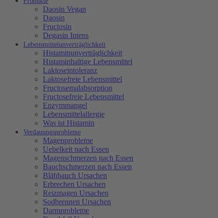
Produkte
Daosin Vegan
Daosin
Fructosin
Degasin Intens
Lebensmittelunverträglichkeit
Histaminunverträglichkeit
Histaminhaltige Lebensmittel
Laktoseintoleranz
Laktosefreie Lebensmittel
Fructosemalabsorption
Fructosefreie Lebensmittel
Enzymmangel
Lebensmittelallergie
Was ist Histamin
Verdauungsprobleme
Magenprobleme
Uebelkeit nach Essen
Magenschmerzen nach Essen
Bauchschmerzen nach Essen
Blähbauch Ursachen
Erbrechen Ursachen
Reizmagen Ursachen
Sodbrennen Ursachen
Darmprobleme