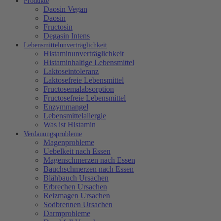
Produkte
Daosin Vegan
Daosin
Fructosin
Degasin Intens
Lebensmittelunverträglichkeit
Histaminunverträglichkeit
Histaminhaltige Lebensmittel
Laktoseintoleranz
Laktosefreie Lebensmittel
Fructosemalabsorption
Fructosefreie Lebensmittel
Enzymmangel
Lebensmittelallergie
Was ist Histamin
Verdauungsprobleme
Magenprobleme
Uebelkeit nach Essen
Magenschmerzen nach Essen
Bauchschmerzen nach Essen
Blähbauch Ursachen
Erbrechen Ursachen
Reizmagen Ursachen
Sodbrennen Ursachen
Darmprobleme