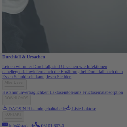
Durchfall & Ursachen
Leiden wir unter Durchfall, sind Ursachen wie Infektionen
naheliegend. Inwiefern auch die Ernährung bei Durchfall nach dem
Essen Schuld sein kann, lesen Sie hier.
Alles Essen
Histaminunverträglichkeit
Laktoseintoleranz
Fructosemalabsorption
DOWNLOADS
DAOSIN Histamingehalttabelle
Liste Laktose
KONTAKT
info@stada.de
06101 603-0