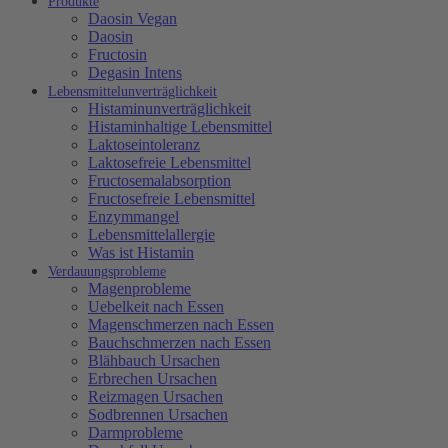
Produkte
Daosin Vegan
Daosin
Fructosin
Degasin Intens
Lebensmittelunverträglichkeit
Histaminunverträglichkeit
Histaminhaltige Lebensmittel
Laktoseintoleranz
Laktosefreie Lebensmittel
Fructosemalabsorption
Fructosefreie Lebensmittel
Enzymmangel
Lebensmittelallergie
Was ist Histamin
Verdauungsprobleme
Magenprobleme
Uebelkeit nach Essen
Magenschmerzen nach Essen
Bauchschmerzen nach Essen
Blähbauch Ursachen
Erbrechen Ursachen
Reizmagen Ursachen
Sodbrennen Ursachen
Darmprobleme