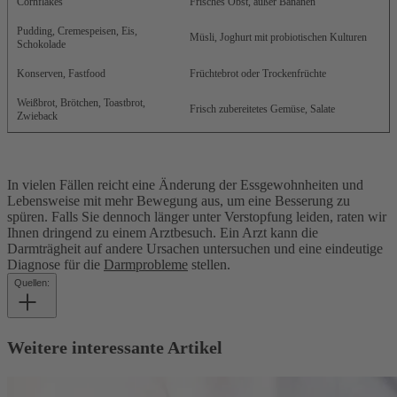
Cornflakes
Frisches Obst, außer Bananen
Pudding, Cremespeisen, Eis,
Müsli, Joghurt mit probiotischen Kulturen
Schokolade
Konserven, Fastfood
Früchtebrot oder Trockenfrüchte
Weißbrot, Brötchen, Toastbrot,
Frisch zubereitetes Gemüse, Salate
Zwieback
In vielen Fällen reicht eine Änderung der Essgewohnheiten und
Lebensweise mit mehr Bewegung aus, um eine Besserung zu
spüren. Falls Sie dennoch länger unter Verstopfung leiden, raten wir
Ihnen dringend zu einem Arztbesuch. Ein Arzt kann die
Darmträgheit auf andere Ursachen untersuchen und eine eindeutige
Diagnose für die
Darmprobleme
stellen.
Quellen:
Weitere interessante Artikel